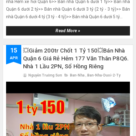
nhà Hẻm xe hơi Quận 6>> Bán nhà Quận 6 dưới 1 tỷ>> Bán nhà
Quận 6 dưới 2 tỷ>> Bán nhà Quận 6 dưới 3 tỷ (2 tỷ - 3 tỷ)>> Bán
nhà Quận 6 dưới 4 tỷ (3 tỷ - 4 tỷ)>> Bán nhà Quận 6 dưới 5 tỷ...
Read More »
15
💥Giảm 200tr Chốt 1 Tỷ 150💥Bán Nhà
Quận 6 Giá Rẻ Hẻm 177 Văn Thân P8Q6.
APR
Nhà 1 Lầu 2PN, Sổ Hồng Riêng
Nguyễn Trường Sơn
Ban-Nha
,
Ban-Nha-Duoi-2-Ty