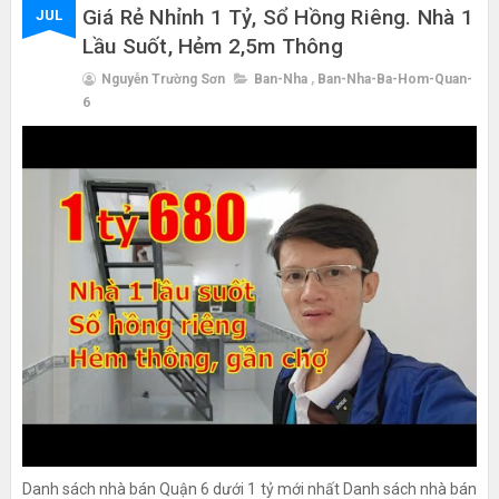
Giá Rẻ Nhỉnh 1 Tỷ, Sổ Hồng Riêng. Nhà 1
JUL
Lầu Suốt, Hẻm 2,5m Thông
Nguyễn Trường Sơn
Ban-Nha
,
Ban-Nha-Ba-Hom-Quan-
6
Danh sách nhà bán Quận 6 dưới 1 tỷ mới nhất Danh sách nhà bán