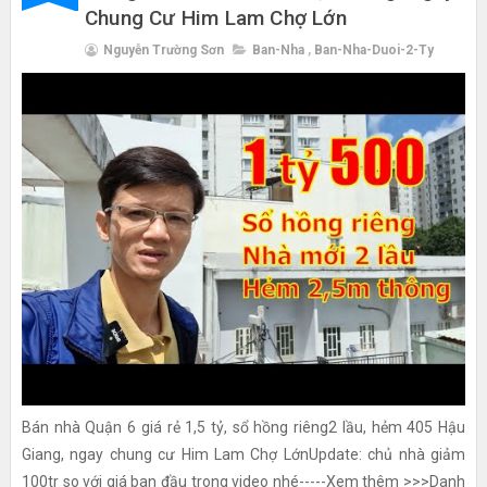
Chung Cư Him Lam Chợ Lớn
Nguyễn Trường Sơn
Ban-Nha
,
Ban-Nha-Duoi-2-Ty
Bán nhà Quận 6 giá rẻ 1,5 tỷ, sổ hồng riêng2 lầu, hẻm 405 Hậu
Giang, ngay chung cư Him Lam Chợ LớnUpdate: chủ nhà giảm
100tr so với giá ban đầu trong video nhé-----Xem thêm >>>Danh