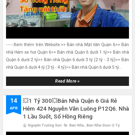
-----Xem thêm trên Website:>> Bán nhà Mặt tiền Quận 6>> Bán
nhà Hẻm xe hơi Quận 6>> Bán nhà Quận 6 dưới 1 tỷ>> Bán nhà
Quận 6 dưới 2 tỷ>> Bán nhà Quận 6 dưới 3 tỷ (2 tỷ - 3 tỷ)>> Bán
nhà Quận 6 dưới 4 tỷ (3 tỷ - 4 tỷ)>> Bán nhà Quận 6 dưới 5 tỷ...
Read More »
14
💥1 Tỷ 300💥Bán Nhà Quận 6 Giá Rẻ
Hẻm 424 Nguyễn Văn Luông P12Q6. Nhà
APR
1 Lầu Suốt, Sổ Hồng Riêng
Nguyễn Trường Sơn
Ban-Nha
,
Ban-Nha-Duoi-2-Ty