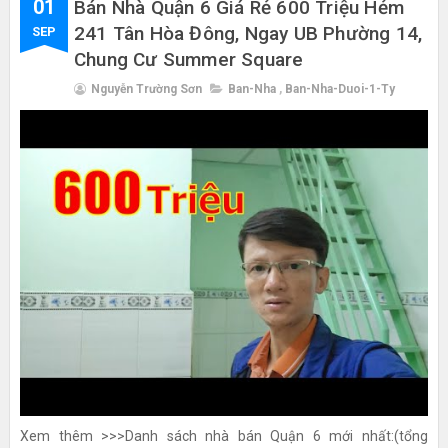
01
Bán Nhà Quận 6 Giá Rẻ 600 Triệu Hẻm
241 Tân Hòa Đông, Ngay UB Phường 14,
SEP
Chung Cư Summer Square
Nguyễn Trường Sơn
Ban-Nha
,
Ban-Nha-Duoi-1-Ty
Xem thêm >>>Danh sách nhà bán Quận 6 mới nhất:(tổng