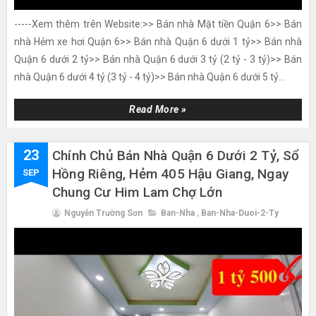
-----Xem thêm trên Website:>> Bán nhà Mặt tiền Quận 6>> Bán
nhà Hẻm xe hơi Quận 6>> Bán nhà Quận 6 dưới 1 tỷ>> Bán nhà
Quận 6 dưới 2 tỷ>> Bán nhà Quận 6 dưới 3 tỷ (2 tỷ - 3 tỷ)>> Bán
nhà Quận 6 dưới 4 tỷ (3 tỷ - 4 tỷ)>> Bán nhà Quận 6 dưới 5 tỷ...
Read More »
23
Chính Chủ Bán Nhà Quận 6 Dưới 2 Tỷ, Sổ
Hồng Riêng, Hẻm 405 Hậu Giang, Ngay
SEP
Chung Cư Him Lam Chợ Lớn
Nguyễn Trường Sơn
Ban-Nha
,
Ban-Nha-Duoi-2-Ty