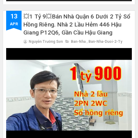
13
💥1 Tỷ 9💥Bán Nhà Quận 6 Dưới 2 Tỷ Sổ
Hồng Riêng. Nhà 2 Lầu Hẻm 446 Hậu
APR
Giang P12Q6, Gần Cầu Hậu Giang
Nguyễn Trường Sơn
Ban-Nha
,
Ban-Nha-Duoi-2-Ty