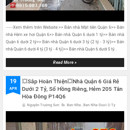
-----Xem thêm trên Website:>> Bán nhà Mặt tiền Quận 6>> Bán
nhà Hẻm xe hơi Quận 6>> Bán nhà Quận 6 dưới 1 tỷ>> Bán nhà
Quận 6 dưới 2 tỷ>> Bán nhà Quận 6 dưới 3 tỷ (2 tỷ - 3 tỷ)>> Bán
nhà Quận 6 dưới 4 tỷ (3 tỷ - 4 tỷ)>> Bán nhà Quận 6 dưới 5 tỷ...
Read More »
19
💥Sắp Hoàn Thiện💥nhà Quận 6 Giá Rẻ
Dưới 2 Tỷ, Sổ Hồng Riêng, Hẻm 205 Tân
APR
Hòa Đông P14Q6
Nguyễn Trường Sơn
Ban-Nha
,
Ban-Nha-Duoi-2-Ty