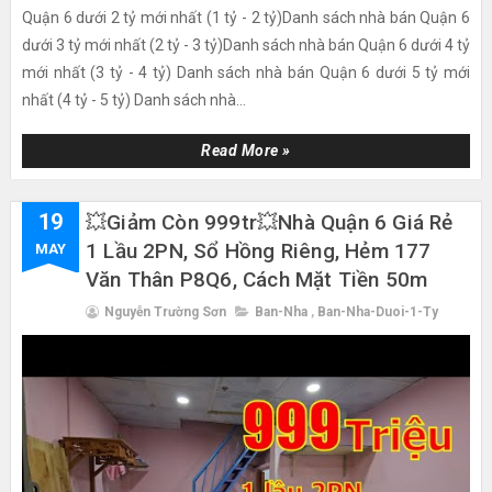
Quận 6 dưới 2 tỷ mới nhất (1 tỷ - 2 tỷ)Danh sách nhà bán Quận 6
dưới 3 tỷ mới nhất (2 tỷ - 3 tỷ)Danh sách nhà bán Quận 6 dưới 4 tỷ
mới nhất (3 tỷ - 4 tỷ) Danh sách nhà bán Quận 6 dưới 5 tỷ mới
nhất (4 tỷ - 5 tỷ) Danh sách nhà...
Read More »
19
💥Giảm Còn 999tr💥nhà Quận 6 Giá Rẻ
1 Lầu 2PN, Sổ Hồng Riêng, Hẻm 177
MAY
Văn Thân P8Q6, Cách Mặt Tiền 50m
Nguyễn Trường Sơn
Ban-Nha
,
Ban-Nha-Duoi-1-Ty