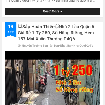
nhà Quận 6 dưới 4 tỷ (3 tỷ - 4 tỷ)>> Bán nhà Quận 6 dưới 5 tỷ...
Read More »
19
💥Sắp Hoàn Thiện💥nhà 2 Lầu Quận 6
Giá Rẻ 1 Tỷ 250, Sổ Hồng Riêng, Hẻm
APR
157 Mai Xuân Thưởng P4Q6
Nguyễn Trường Sơn
Ban-Nha
,
Ban-Nha-Duoi-2-Ty