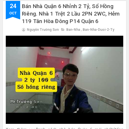
24
Bán Nhà Quận 6 Nhỉnh 2 Tỷ, Sổ Hồng
Riêng. Nhà 1 Trệt 2 Lầu 2PN 2WC, Hẻm
OCT
119 Tân Hòa Đông P14 Quận 6
Nguyễn Trường Sơn
Ban-Nha
,
Ban-Nha-Duoi-2-Ty