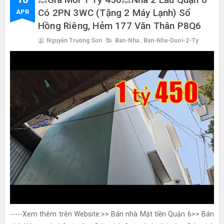
Có 2PN 3WC (tặng 2 Máy Lạnh) Sổ
APR
Hồng Riêng, Hẻm 177 Văn Thân P8Q6
Nguyễn Trường Sơn
Ban-Nha
,
Ban-Nha-Duoi-2-Ty
-----Xem thêm trên Website:>> Bán nhà Mặt tiền Quận 6>> Bán