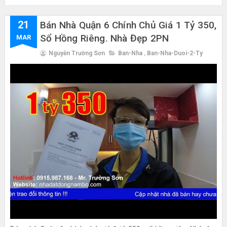
21
Bán Nhà Quận 6 Chính Chủ Giá 1 Tỷ 350,
Sổ Hồng Riêng. Nhà Đẹp 2PN
MAR
Nguyễn Trường Sơn
Ban-Nha
,
Ban-Nha-Duoi-2-Ty