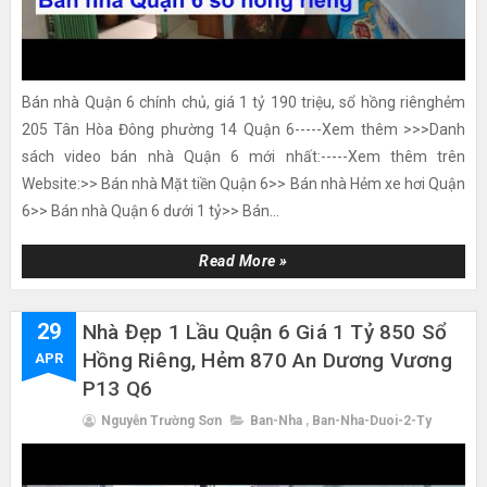
Bán nhà Quận 6 chính chủ, giá 1 tỷ 190 triệu, sổ hồng riênghẻm
205 Tân Hòa Đông phường 14 Quận 6-----Xem thêm >>>Danh
sách video bán nhà Quận 6 mới nhất:-----Xem thêm trên
Website:>> Bán nhà Mặt tiền Quận 6>> Bán nhà Hẻm xe hơi Quận
6>> Bán nhà Quận 6 dưới 1 tỷ>> Bán...
Read More »
29
Nhà Đẹp 1 Lầu Quận 6 Giá 1 Tỷ 850 Sổ
Hồng Riêng, Hẻm 870 An Dương Vương
APR
P13 Q6
Nguyễn Trường Sơn
Ban-Nha
,
Ban-Nha-Duoi-2-Ty