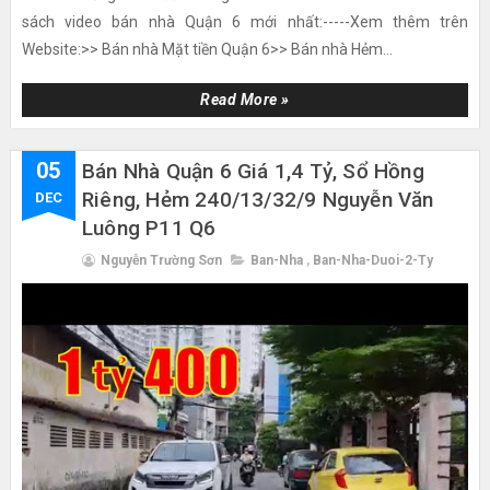
sách video bán nhà Quận 6 mới nhất:-----Xem thêm trên
Website:>> Bán nhà Mặt tiền Quận 6>> Bán nhà Hẻm...
Read More »
05
Bán Nhà Quận 6 Giá 1,4 Tỷ, Sổ Hồng
Riêng, Hẻm 240/13/32/9 Nguyễn Văn
DEC
Luông P11 Q6
Nguyễn Trường Sơn
Ban-Nha
,
Ban-Nha-Duoi-2-Ty