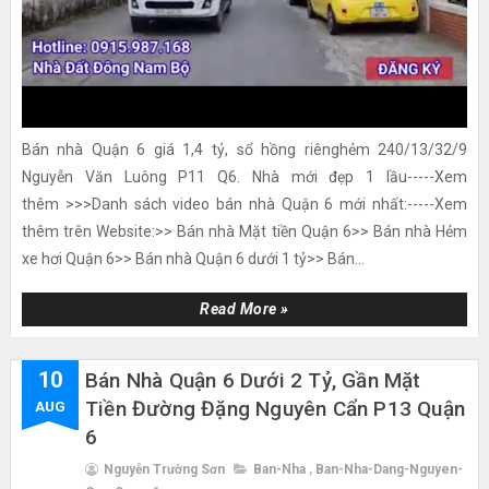
Bán nhà Quận 6 giá 1,4 tỷ, sổ hồng riênghẻm 240/13/32/9
Nguyễn Văn Luông P11 Q6. Nhà mới đẹp 1 lầu-----Xem
thêm >>>Danh sách video bán nhà Quận 6 mới nhất:-----Xem
thêm trên Website:>> Bán nhà Mặt tiền Quận 6>> Bán nhà Hẻm
xe hơi Quận 6>> Bán nhà Quận 6 dưới 1 tỷ>> Bán...
Read More »
10
Bán Nhà Quận 6 Dưới 2 Tỷ, Gần Mặt
Tiền Đường Đặng Nguyên Cẩn P13 Quận
AUG
6
Nguyễn Trường Sơn
Ban-Nha
,
Ban-Nha-Dang-Nguyen-