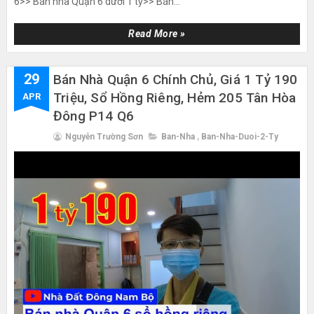
6>> Bán nhà Quận 6 dưới 1 tỷ>> Bán...
Read More »
29
Bán Nhà Quận 6 Chính Chủ, Giá 1 Tỷ 190
Triệu, Sổ Hồng Riêng, Hẻm 205 Tân Hòa
APR
Đông P14 Q6
Nguyễn Trường Sơn
Ban-Nha
,
Ban-Nha-Duoi-2-Ty