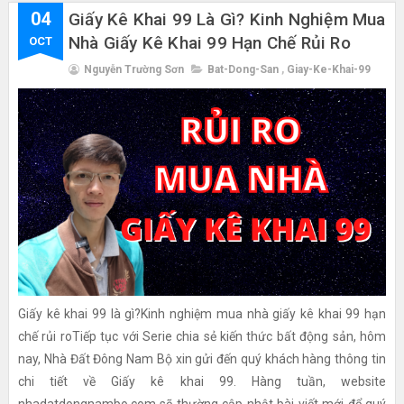
04
Giấy Kê Khai 99 Là Gì? Kinh Nghiệm Mua
Nhà Giấy Kê Khai 99 Hạn Chế Rủi Ro
OCT
Nguyễn Trường Sơn
Bat-Dong-San
,
Giay-Ke-Khai-99
Giấy kê khai 99 là gì?Kinh nghiệm mua nhà giấy kê khai 99 hạn
chế rủi roTiếp tục với Serie chia sẻ kiến thức bất động sản, hôm
nay, Nhà Đất Đông Nam Bộ xin gửi đến quý khách hàng thông tin
chi tiết về Giấy kê khai 99. Hàng tuần, website
nhadatdongnambo.com sẽ thường cập nhật bài viết mới để quý