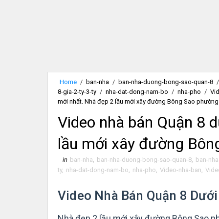
Home
/
ban-nha
/
ban-nha-duong-bong-sao-quan-8
/
8-gia-2-ty-3-ty
/
nha-dat-dong-nam-bo
/
nha-pho
/
Vi
mới nhất. Nhà đẹp 2 lầu mới xây đường Bông Sao phường
Video nhà bán Quận 8 d
lầu mới xây đường Bôn
in
ban-nha
,
ban-nha-duong-bong-sao-quan-8
,
ban-nha
ty
,
nha-dat-dong-nam-bo
,
nha-pho
,
Video-nha-ban
,
Vide
Video Nhà Bán Quận 8 Dưới
Nhà đẹp 2 lầu mới xây đường Bông Sao p