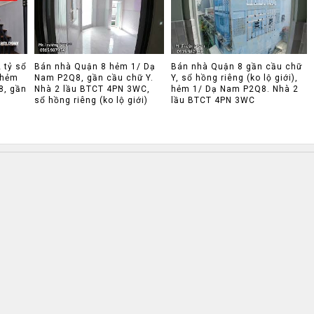
 tỷ sổ
Bán nhà Quận 8 hẻm 1/ Dạ
Bán nhà Quận 8 gần cầu chữ
, hẻm
Nam P2Q8, gần cầu chữ Y.
Y, sổ hồng riêng (ko lộ giới),
8, gần
Nhà 2 lầu BTCT 4PN 3WC,
hẻm 1/ Dạ Nam P2Q8. Nhà 2
sổ hồng riêng (ko lộ giới)
lầu BTCT 4PN 3WC