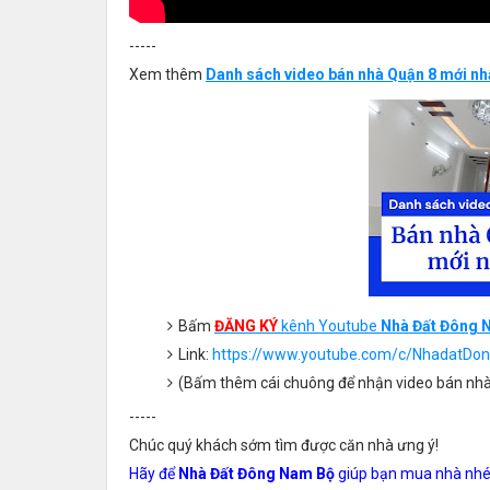
-----
Xem thêm
Danh sách video bán nhà Quận 8 mới nh
Bấm
ĐĂNG KÝ
kênh Youtube
Nhà Đất Đông 
Link:
https://www.youtube.com/c/NhadatD
(Bấm thêm cái chuông để nhận video bán nhà
-----
Chúc quý khách sớm tìm được căn nhà ưng ý!
Hãy để
Nhà Đất Đông Nam Bộ
giúp bạn mua nhà nhé