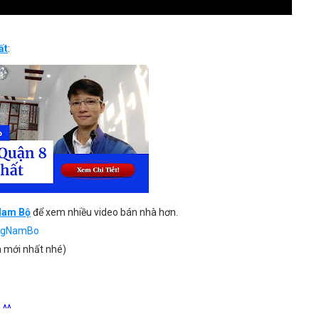
ất
:
Nam Bộ
để xem nhiều video bán nhà hơn.
ongNamBo
 mới nhất nhé)
 ^^