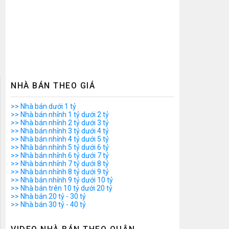
NHÀ BÁN THEO GIÁ
>> Nhà bán dưới 1 tỷ
>> Nhà bán nhỉnh 1 tỷ dưới 2 tỷ
>> Nhà bán nhỉnh 2 tỷ dưới 3 tỷ
>> Nhà bán nhỉnh 3 tỷ dưới 4 tỷ
>> Nhà bán nhỉnh 4 tỷ dưới 5 tỷ
>> Nhà bán nhỉnh 5 tỷ dưới 6 tỷ
>> Nhà bán nhỉnh 6 tỷ dưới 7 tỷ
>> Nhà bán nhỉnh 7 tỷ dưới 8 tỷ
>> Nhà bán nhỉnh 8 tỷ dưới 9 tỷ
>> Nhà bán nhỉnh 9 tỷ dưới 10 tỷ
>> Nhà bán trên 10 tỷ dưới 20 tỷ
>> Nhà bán 20 tỷ - 30 tỷ
>> Nhà bán 30 tỷ - 40 tỷ