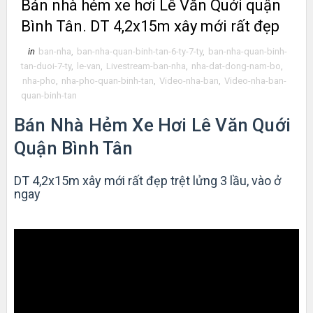
Bán nhà hẻm xe hơi Lê Văn Quới quận
Bình Tân. DT 4,2x15m xây mới rất đẹp
in
ban-nha
,
ban-nha-quan-binh-tan-6-ty-7-ty
,
ban-nha-quan-binh-
tan-duoi-7-ty
,
le-van
,
Livestream-ban-nha
,
nha-dat-dong-nam-bo
,
nha-pho
,
nha-pho-quan-binh-tan
,
Video-nha-ban
,
Video-nha-ban-
quan-binh-tan
Bán Nhà Hẻm Xe Hơi Lê Văn Quới
Quận Bình Tân
DT 4,2x15m xây mới rất đẹp trệt lửng 3 lầu, vào ở
ngay