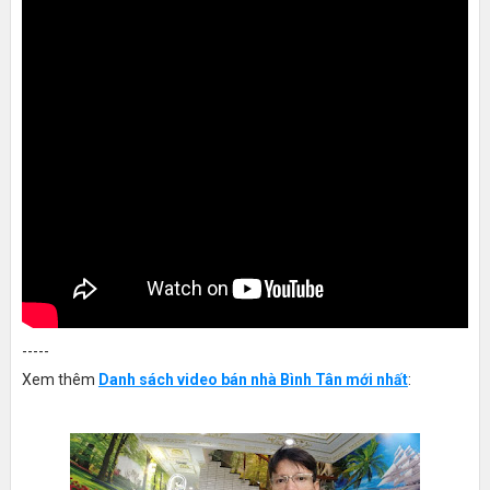
-----
Xem thêm
Danh sách video bán nhà Bình Tân mới nhất
: