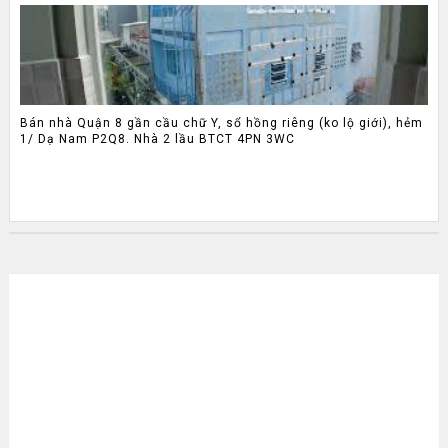
Bán nhà Quận 8 gần cầu chữ Y, sổ hồng riêng (ko lộ giới), hẻm
1/ Dạ Nam P2Q8. Nhà 2 lầu BTCT 4PN 3WC