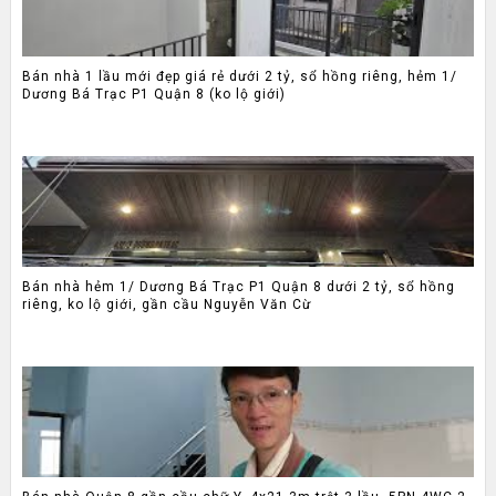
Bán nhà 1 lầu mới đẹp giá rẻ dưới 2 tỷ, sổ hồng riêng, hẻm 1/
Dương Bá Trạc P1 Quận 8 (ko lộ giới)
Bán nhà hẻm 1/ Dương Bá Trạc P1 Quận 8 dưới 2 tỷ, sổ hồng
riêng, ko lộ giới, gần cầu Nguyễn Văn Cừ