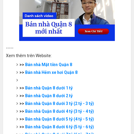
-----
Xem thêm trên Website:
>>
Bán nhà Mặt tiền Quận 8
>>
Bán nhà Hẻm xe hơi Quận 8
>>
Bán nhà Quận 8 dưới 1 tỷ
>>
Bán nhà Quận 8 dưới 2 tỷ
>>
Bán nhà Quận 8 dưới 3 tỷ (2 tỷ - 3 tỷ)
>>
Bán nhà Quận 8 dưới 4 tỷ (3 tỷ - 4 tỷ)
>>
Bán nhà Quận 8 dưới 5 tỷ (4 tỷ - 5 tỷ)
>>
Bán nhà Quận 8 dưới 6 tỷ (5 tỷ - 6 tỷ)