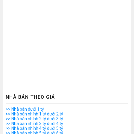
NHÀ BÁN THEO GIÁ
>> Nhà bán dưới 1 tỷ
>> Nhà bán nhỉnh 1 tỷ dưới 2 tỷ
>> Nhà bán nhỉnh 2 tỷ dưới 3 tỷ
>> Nhà bán nhỉnh 3 tỷ dưới 4 tỷ
>> Nhà bán nhỉnh 4 tỷ dưới 5 tỷ
>> Nhà bán nhỉnh 5 tỷ dưới 6 tỷ