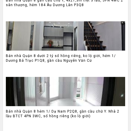
Bán nhà Quận 8 gần cầu chữ Y, 4x21,3m trệt 3 lầu, 5PN 4WC 2
sân thượng, hẻm 184 Âu Dương Lân P3Q8
Bán nhà Quận 8 dưới 2 tỷ sổ hồng riêng, ko lộ giới, hẻm 1/
Dương Bá Trạc P1Q8, gần cầu Nguyễn Văn Cừ
Bán nhà Quận 8 hẻm 1/ Dạ Nam P2Q8, gần cầu chữ Y. Nhà 2
lầu BTCT 4PN 3WC, sổ hồng riêng (ko lộ giới)