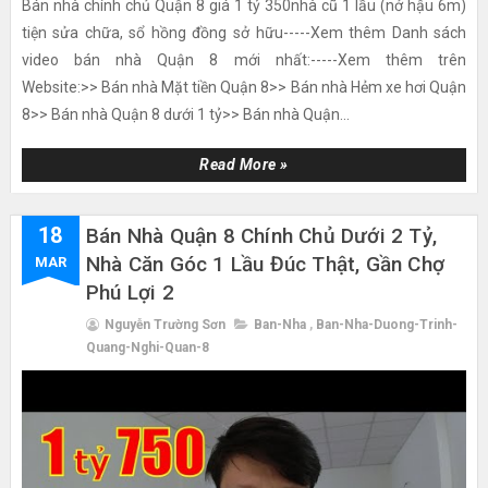
Bán nhà chính chủ Quận 8 giá 1 tỷ 350nhà cũ 1 lầu (nở hậu 6m)
tiện sửa chữa, sổ hồng đồng sở hữu-----Xem thêm Danh sách
video bán nhà Quận 8 mới nhất:-----Xem thêm trên
Website:>> Bán nhà Mặt tiền Quận 8>> Bán nhà Hẻm xe hơi Quận
8>> Bán nhà Quận 8 dưới 1 tỷ>> Bán nhà Quận...
Read More »
18
Bán Nhà Quận 8 Chính Chủ Dưới 2 Tỷ,
Nhà Căn Góc 1 Lầu Đúc Thật, Gần Chợ
MAR
Phú Lợi 2
Nguyễn Trường Sơn
Ban-Nha
,
Ban-Nha-Duong-Trinh-
Quang-Nghi-Quan-8