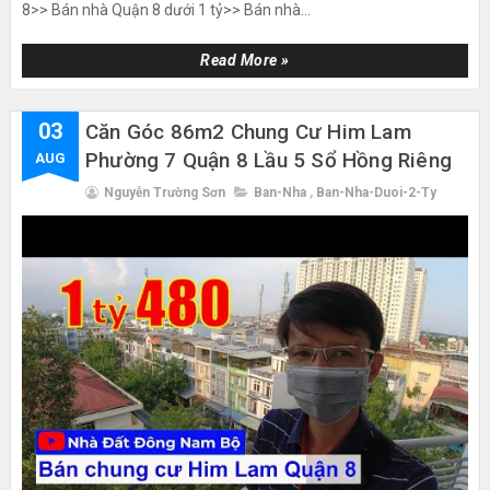
8>> Bán nhà Quận 8 dưới 1 tỷ>> Bán nhà...
Read More »
03
Căn Góc 86m2 Chung Cư Him Lam
Phường 7 Quận 8 Lầu 5 Sổ Hồng Riêng
AUG
Nguyễn Trường Sơn
Ban-Nha
,
Ban-Nha-Duoi-2-Ty