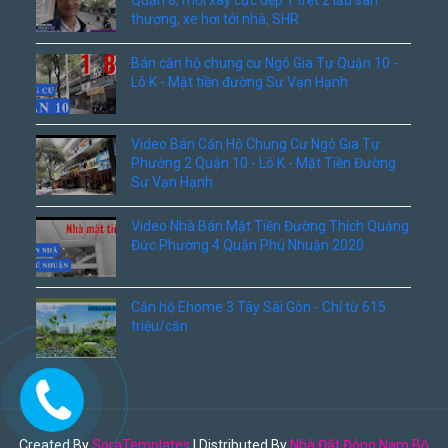
Quận 8, mới xây cực đẹp 1 trệt 2 lầu sân
thượng, xe hơi tới nhà, SHR
Bán căn hộ chung cư Ngô Gia Tự Quận 10 -
Lô K - Mặt tiền đường Sư Vạn Hạnh
Video Bán Căn Hộ Chung Cư Ngô Gia Tự
Phường 2 Quận 10 - Lô K - Mặt Tiền Đường
Sư Vạn Hạnh
Video Nhà Bán Mặt Tiền Đường Thích Quảng
Đức Phường 4 Quận Phú Nhuận 2020
Căn hộ Ehome 3 Tây Sài Gòn - Chỉ từ 615
triệu/căn
Created By
SoraTemplates
| Distributed By
Nhà Đất Đông Nam Bộ