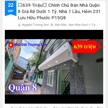
22
💥639 Triệu💥 Chính Chủ Bán Nhà Quận
8 Giá Rẻ Dưới 1 Tỷ. Nhà 1 Lầu, Hẻm 231
SEP
Lưu Hữu Phước P15Q8
Nguyễn Trường Sơn
Ban-Nha
,
Ban-Nha-Duoi-1-Ty