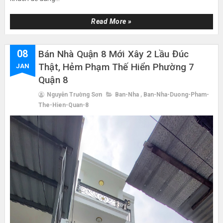
Read More »
08
Bán Nhà Quận 8 Mới Xây 2 Lầu Đúc
Thật, Hẻm Phạm Thế Hiển Phường 7
JAN
Quận 8
Nguyễn Trường Sơn
Ban-Nha
,
Ban-Nha-Duong-Pham-
The-Hien-Quan-8