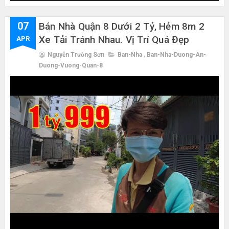
07
Bán Nhà Quận 8 Dưới 2 Tỷ, Hẻm 8m 2
Xe Tải Tránh Nhau. Vị Trí Quá Đẹp
APR
Nguyễn Trường Sơn
Ban-Nha
,
Ban-Nha-Duong-An-
Duong-Vuong-Quan-8