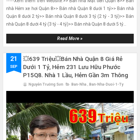
-----Xem thêm trên Website:>> Bán nhà Mặt tiền Quận 8>> Bán
nhà Hẻm xe hơi Quận 8>> Bán nhà Quận 8 dưới 1 tỷ>> Bán nhà
Quận 8 dưới 2 tỷ>> Bán nhà Quận 8 dưới 3 tỷ (2 tỷ - 3 tỷ)>> Bán
nhà Quận 8 dưới 4 tỷ (3 tỷ - 4 tỷ)>> Bán nhà Quận 8 dưới 5 tỷ...
Read More »
21
💥639 Triệu💥Bán Nhà Quận 8 Giá Rẻ
Dưới 1 Tỷ, Hẻm 231 Lưu Hữu Phước
SEP
P15Q8. Nhà 1 Lầu, Hẻm Gần 3m Thông
Nguyễn Trường Sơn
Ban-Nha
,
Ban-Nha-Duoi-1-Ty