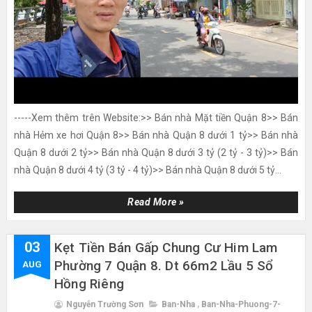
-----Xem thêm trên Website:>> Bán nhà Mặt tiền Quận 8>> Bán
nhà Hẻm xe hơi Quận 8>> Bán nhà Quận 8 dưới 1 tỷ>> Bán nhà
Quận 8 dưới 2 tỷ>> Bán nhà Quận 8 dưới 3 tỷ (2 tỷ - 3 tỷ)>> Bán
nhà Quận 8 dưới 4 tỷ (3 tỷ - 4 tỷ)>> Bán nhà Quận 8 dưới 5 tỷ...
Read More »
03
Kẹt Tiền Bán Gấp Chung Cư Him Lam
Phường 7 Quận 8. Dt 66m2 Lầu 5 Sổ
AUG
Hồng Riêng
Nguyễn Trường Sơn
Ban-Nha
,
Ban-Nha-Phuong-7-