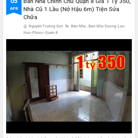
05
Bán Nhà Chính Chủ Quận 8 Giá 1 Tỷ 350,
Nhà Cũ 1 Lầu (nở Hậu 6m) Tiện Sửa
APR
Chữa
Nguyễn Trường Sơn
Ban-Nha
,
Ban-Nha-Duong-Luu-
Huu-Phuoc-Quan-8