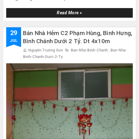
Read More »
29
Bán Nhà Hẻm C2 Phạm Hùng, Bình Hưng,
Bình Chánh Dưới 2 Tỷ. Dt 4x10m
JUL
Nguyễn Trường Sơn
Ban-Nha-Binh-Chanh
,
Ban-Nha-
Binh-Chanh-Duoi-2-Ty