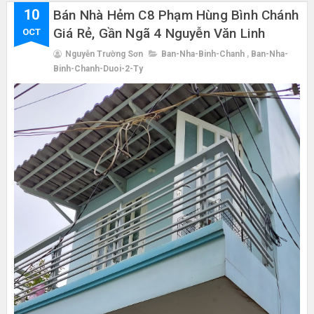
10
Bán Nhà Hẻm C8 Phạm Hùng Bình Chánh
Giá Rẻ, Gần Ngã 4 Nguyễn Văn Linh
OCT
Nguyễn Trường Sơn
Ban-Nha-Binh-Chanh
,
Ban-Nha-
Binh-Chanh-Duoi-2-Ty