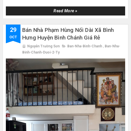
Read More »
29
Bán Nhà Phạm Hùng Nối Dài Xã Bình
Hưng Huyện Bình Chánh Giá Rẻ
OCT
Nguyễn Trường Sơn
Ban-Nha-Binh-Chanh
,
Ban-Nha-
Binh-Chanh-Duoi-2-Ty