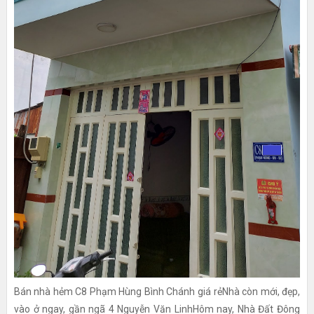
Bán nhà hẻm C8 Phạm Hùng Bình Chánh giá rẻNhà còn mới, đẹp,
vào ở ngay, gần ngã 4 Nguyễn Văn LinhHôm nay, Nhà Đất Đông