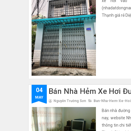
xe hơi vào
(nhadatdongnam
Thạnh giá rẻ Diệ
04
Bán Nhà Hẻm Xe Hơi Đư
MAY
Nguyễn Trường Sơn
Ban-Nha-Hem-Xe-Hoi
Bán nhà đường 
nay, website N
thông tin chi t