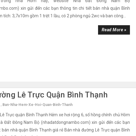
 trong nhà Hôm nay, website Nhà Đất Đông Nam Bộ
bo.com) xin gửi đến các bạn thông tin chi tiết bán nhà quận Bình
n tích: 3,7x10m gồm 1 trệt 1 lầu, có 2 phòng ngủ 2wc và ban công...
Read More »
ờng Lê Trực Quận Bình Thạnh
,
Ban-Nha-Hem-Xe-Hoi-Quan-Binh-Thanh
Lê Trực quận Bình Thạnh Hẻm xe hơi rộng 6, sổ hồng chính chủ Hôm
hà Đất Đông Nam Bộ (nhadatdongnambo.com) xin gửi đến các bạn
iết bán nhà quận Bình Thạnh giá rẻ Bán nhà đường Lê Trực quận Bình