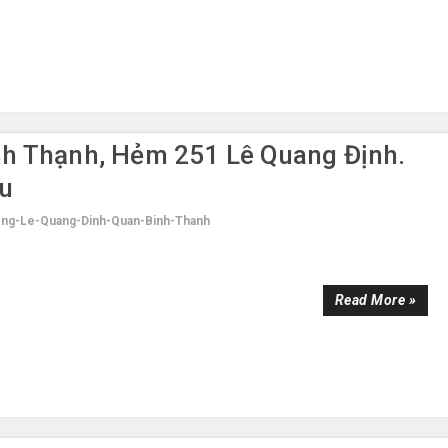
nh Thạnh, Hẻm 251 Lê Quang Định.
u
ng-Le-Quang-Dinh-Quan-Binh-Thanh
Read More »