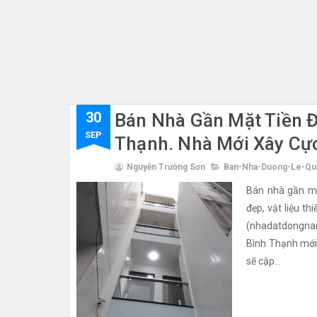
30
Bán Nhà Gần Mặt Tiền 
SEP
Thạnh. Nhà Mới Xây Cự
Nguyễn Trường Sơn
Ban-Nha-Duong-Le-Qu
Bán nhà gần mặ
đẹp, vật liệu t
(nhadatdongnamb
Bình Thạnh mới
sẽ cập...