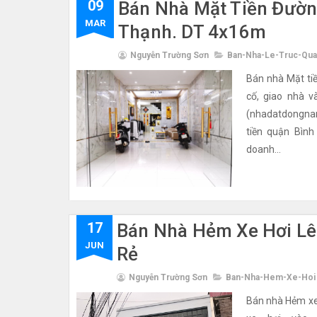
09
Bán Nhà Mặt Tiền Đườn
MAR
Thạnh. DT 4x16m
Nguyễn Trường Sơn
Ban-Nha-Le-Truc-Qua
Bán nhà Mặt ti
cố, giao nhà 
(nhadatdongnam
tiền quận Bìn
doanh...
17
Bán Nhà Hẻm Xe Hơi Lê
JUN
Rẻ
Nguyễn Trường Sơn
Ban-Nha-Hem-Xe-Hoi
Bán nhà Hẻm xe 